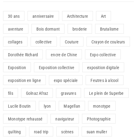
30 ans
anniversaire
Architecture
Art
aventure
Bois dormant
broderie
Brutalisme
collages
collective
Couture
Crayon de couleurs
Dorothée Richard
encre de Chine
Expo collective
Exposition
Exposition collective
exposition digitale
exposition en ligne
expo spéciale
Feutres à alcool
fils
Golnaz Afraz
gravures
Le plein de Superbe
Lucile Boutin
lyon
Magellan
monotype
Monotype rehaussé
navigateur
Photographie
quilting
road trip
scènes
suan muller