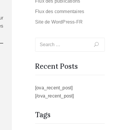
Flux des publications
Flux des commentaires
ur
Site de WordPress-FR
es
Recent Posts
[ova_recent_post]
[/ova_recent_post]
Tags