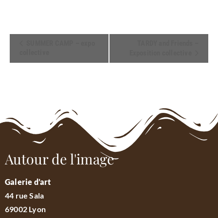
Navigation
SUMMER CAMP – expo
TARDY and Friends –
collective
Exposition collective
Évènement
Autour de l'image
Galerie d’art
44 rue Sala
69002 Lyon