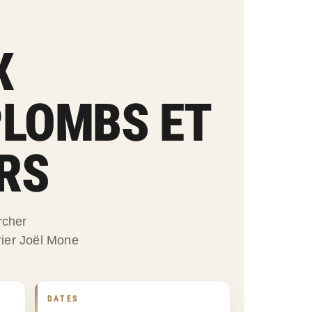
X
PLOMBS ET
RS
rcher
rier Joël Mone
DATES