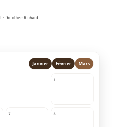
t · Dorothée Richard
Janvier
Février
Mars
1
7
8