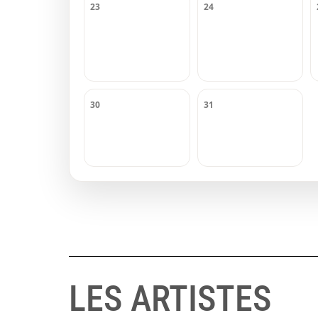
23
24
30
31
LES ARTISTES