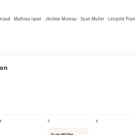
gnaud · Mathieu Iquel · Jérôme Moreau · Suan Muller · Léopold Poye
con
4
5
6
Suan Müller