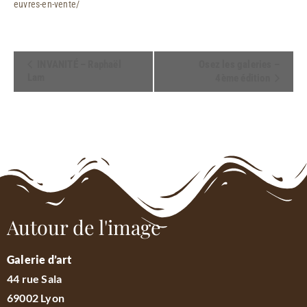
euvres-en-vente/
Navigation
INVANITÉ – Raphaël
Osez les galeries –
Lam
4ème édition
Évènement
Autour de l'image
Galerie d’art
44 rue Sala
69002 Lyon