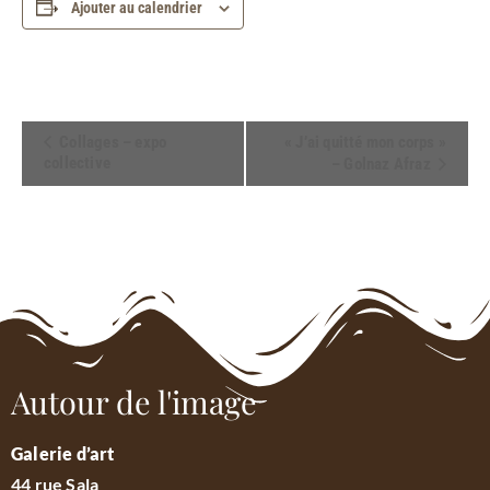
Ajouter au calendrier
Navigation
Collages – expo
« J’ai quitté mon corps »
collective
– Golnaz Afraz
Évènement
Autour de l'image
Galerie d’art
44 rue Sala