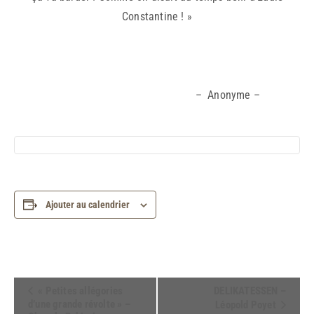
Constantine ! »
– Anonyme –
Ajouter au calendrier
Navigation
« Petites allégories
DELIKATESSEN –
d’une grande révolte » –
Léopold Poyet