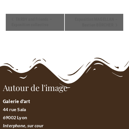
Navigation
TARDY and Friends –
Exposition MAGELLAN –
Exposition collective
Bastien BÜRCHER
Évènement
Autour de l'image
Galerie d’art
44 rue Sala
69002 Lyon
Interphone, sur cour