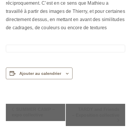
réciproquement. C’est en ce sens que Mathieu a
travaillé à partir des images de Thierry, et pour certaines
directement dessus, en mettant en avant des similitudes
de cadrages, de couleurs ou encore de textures
Ajouter au calendrier
Navigation
SUMMER CAMP –
TARDY and Friends
expo collective
– Exposition collective
Évènement